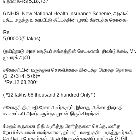
தொகை-Rs 5,18,737
6.NHIS, New National Health Insurance Scheme, அரசின்
புதிய மருத்துவ காப்பீட்டு திட்டத்தின் மூலம் கிடைத்த தொகை-
Rs
5,00000(5 lakhs)
(தமிழ்நாடு அரசு ஊழியர் சங்கத்தின் செயலாளர், திண்டுக்கல், Mr.
முபாரக் அலி)
சகோதரியின் மருத்துவ செலவிற்காக கிடைத்த மொத்த தொகை
(1+2+3+4+5+6)=
*Rs.12,68,200*
( *12 lakhs 68 thousand 2 hundred Only* )
சகோதரி திருமதி.ரேகா அவர்களும், இவரது அக்கா திருமதி
மகாலட்சுமி அவர்களும் நலமுடன் இருக்கிறார்கள்.
மேலும் கருணை நிதி அளித்து பிரார்த்தனை செய்த, மனித
நேயமிக்க மாண்பாளர்களான, நம் மரியாதை குரிய மருத்துவர்கள்,
செவிலிய போதகர்கள், செவிலிய கண்காணிப்பாளர்கள் GI,Gll,