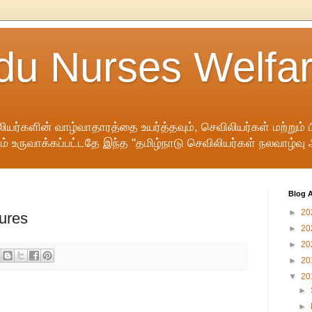
du Nurses Welfar
ிலியர்களின் வாழ்வாதாரத்தை உயர்த்தவும், செவிலியர்கள் மற்ற
ும் உருவாக்கப்பட்டதே இந்த "தமிழ்நாடு செவிலியர்கள் நலவாழ்வ
Blog A
►
20
ures
►
20
►
20
►
20
▼
20
►
►