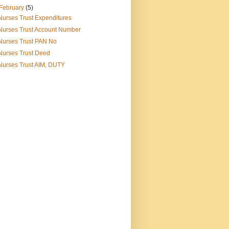
February
(5)
Nurses Trust Expenditures
Nurses Trust Account Number
Nurses Trust PAN No
Nurses Trust Deed
Nurses Trust AIM, DUTY